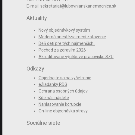
E-mail:
sekretariat@lubovnianskanemocnica.sk
Aktuality
Nový objednávkový systém
Moderná anestézia mení zotavenie
Deň detí pre tých najmenších..
Pochod za zdravím 2026
Akreditované výučbové pracovisko SZU
Odkazy
Objednajte sa na vyšetrenie
eŽiadanky RDG
Ochrana osobných údajov
Kde nás nájdete
Nahlasovanie korupcie
On-line objednávka stravy
Sociálne siete