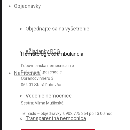
Objednávky
Objednajte sa na vyšetrenie
eŽiadanky RDG
Hematologická ambulancia
Ľubovnianska nemocnica n.o.
Poliklinika 1.poschodie
Nemocnica
Obrancov mieru 3
064 01 Stará Ľubovňa
Vedenie nemocnice
Sestra: Vilma Mušinská
Tel. číslo – objednávky: 0902 775 364 po 13.00 hod.
Transparentná nemocnica