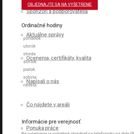
OBJEDNAJTE SA NA VYŠETRENIE
Sponzori a podporovatelia
Ordinačné hodiny
Aktuálne správy
pondelok
utorok
streda
Ocenenia, certifikáty, kvalita
štvrtok
piatok
sobota
Napísali o nás
nedeľa
Čo nájdete v areáli
Informácie pre verejnosť
Ponuka práce
Na vyšetrenie je potrebné objednať sa telefonicky na čísle 