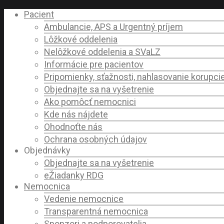
Pacient
Ambulancie, APS a Urgentný príjem
Lôžkové oddelenia
Nelôžkové oddelenia a SVaLZ
Informácie pre pacientov
Pripomienky, sťažnosti, nahlasovanie korupci
Objednajte sa na vyšetrenie
Ako pomôcť nemocnici
Kde nás nájdete
Ohodnoťte nás
Ochrana osobných údajov
Objednávky
Objednajte sa na vyšetrenie
eŽiadanky RDG
Nemocnica
Vedenie nemocnice
Transparentná nemocnica
Sponzori a podporovatelia