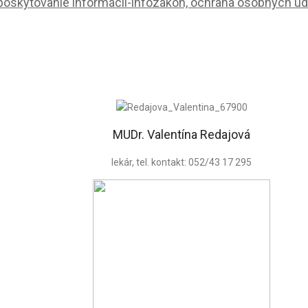
, poskytovanie informácií-infozákon, ochrana osobných ú
MUDr. Valentína Redajová
lekár, tel. kontakt: 052/43 17 295