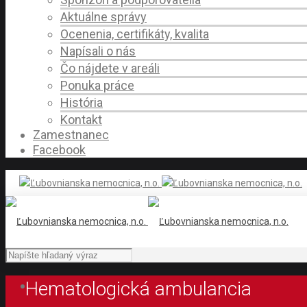
Aktuálne správy
Ocenenia, certifikáty, kvalita
Napísali o nás
Čo nájdete v areáli
Ponuka práce
História
Kontakt
Zamestnanec
Facebook
Hematologická ambulancia