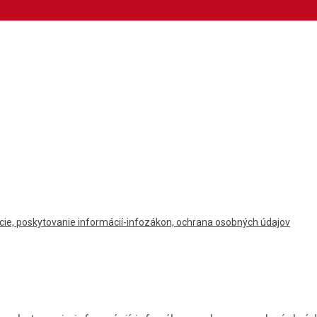
pcie, poskytovanie informácií-infozákon, ochrana osobných údajov