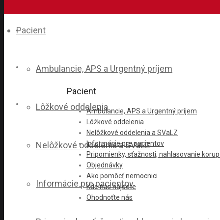
Pacient
Ambulancie, APS a Urgentný príjem
Pacient
Lôžkové oddelenia
Ambulancie, APS a Urgentný príjem
Lôžkové oddelenia
Nelôžkové oddelenia a SVaLZ
Informácie pre pacientov
Nelôžkové oddelenia a SVaLZ
Pripomienky, sťažnosti, nahlasovanie koru
Objednávky
Ako pomôcť nemocnici
Informácie pre pacientov
Kde nás nájdete
Ohodnoťte nás