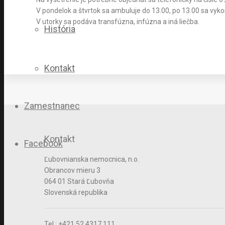
V pondelok a štvrtok sa ambuluje do 13.00, po 13.00 sa vyko
V utorky sa podáva transfúzna, infúzna a iná liečba.
História
Kontakt
Zamestnanec
Kontakt
Facebook
Ľubovnianska nemocnica, n.o.
Obrancov mieru 3
064 01 Stará Ľubovňa
Slovenská republika
Tel.: +421 52 4317 111