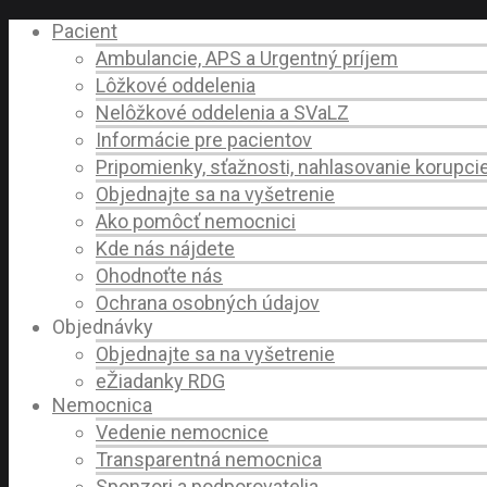
Pacient
Ambulancie, APS a Urgentný príjem
Lôžkové oddelenia
Nelôžkové oddelenia a SVaLZ
Informácie pre pacientov
Pripomienky, sťažnosti, nahlasovanie korupci
Objednajte sa na vyšetrenie
Ako pomôcť nemocnici
Kde nás nájdete
Ohodnoťte nás
Ochrana osobných údajov
Objednávky
Objednajte sa na vyšetrenie
eŽiadanky RDG
Nemocnica
Vedenie nemocnice
Transparentná nemocnica
Sponzori a podporovatelia