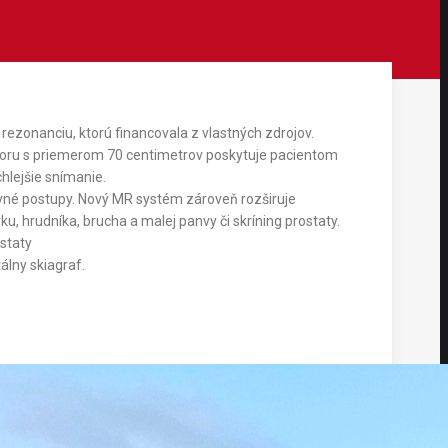
 rezonanciu, ktorú financovala z vlastných zdrojov.
tvoru s priemerom 70 centimetrov poskytuje pacientom
hlejšie snímanie.
vné postupy. Nový MR systém zároveň rozširuje
u, hrudníka, brucha a malej panvy či skríning prostaty.
staty
álny skiagraf.