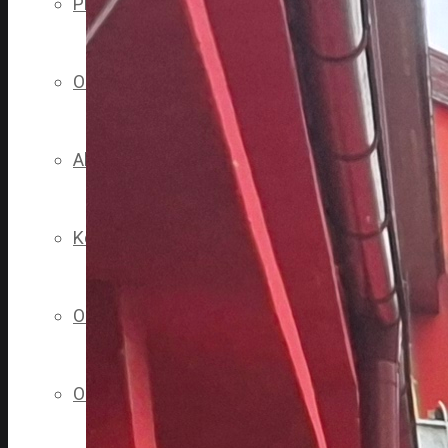
Pripomienky, sťažnosti, nahlasovanie korupcie
Objednajte sa na vyšetrenie
Ako pomôcť nemocnici
Kde nás nájdete
Ohodnoťte nás
Ochrana osobných údajov