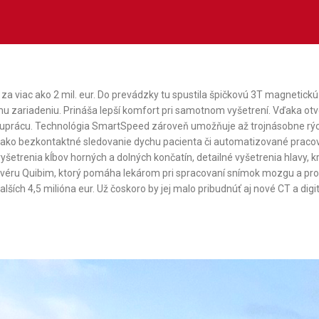
za viac ako 2 mil. eur. Do prevádzky tu spustila špičkovú 3T magnetickú
u zariadeniu. Prináša lepší komfort pri samotnom vyšetrení. Vďaka o
poluprácu. Technológia SmartSpeed zároveň umožňuje až trojnásobne rýc
, ako bezkontaktné sledovanie dychu pacienta či automatizované praco
šetrenia kĺbov horných a dolných končatín, detailné vyšetrenia hlavy, krk
véru Quibim, ktorý pomáha lekárom pri spracovaní snímok mozgu a pro
ích 4,5 milióna eur. Už čoskoro by jej malo pribudnúť aj nové CT a digit