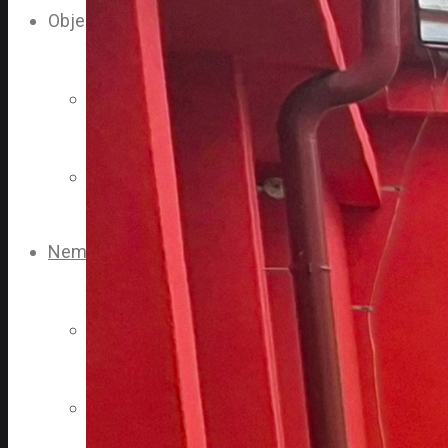
Objednávky
Objednajte sa na vyšetrenie
eŽiadanky RDG
Nemocnica
Vedenie nemocnice
Transparentná nemocnica