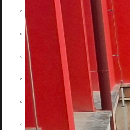
Sponzori a podporovatelia
Aktuálne správy
Ocenenia, certifikáty, kvalita
Napísali o nás
Čo nájdete v areáli
Ponuka práce