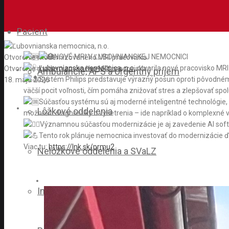
Pacient
NOVÉ MRI V ĽUBOVNIANSKEJ NEMOCNICI
Otvorenie modernizovaného MRI pracoviska
Ľubovnianska nemocnica, n.o.
otvorila nové pracovisko MRI 
Otvorenie modernizovaného MRI pracoviska
Ambulancie, APS a Urgentný príjem
Systém Philips predstavuje výrazný posun oproti pôvodném
18. mája 2026
väčší pocit voľnosti, čím pomáha znižovať stres a zlepšovať s
Súčasťou systému sú aj moderné inteligentné technológie
Lôžkové oddelenia
možnosti diagnostiky o vyšetrenia – ide napríklad o komplexné vy
Významnou súčasťou modernizácie je aj zavedenie AI soft
Tento rok plánuje nemocnica investovať do modernizácie ďalš
Viac tu:
https://lnk.sk/prmu2
Nelôžkové oddelenia a SVaLZ
Informácie pre pacientov