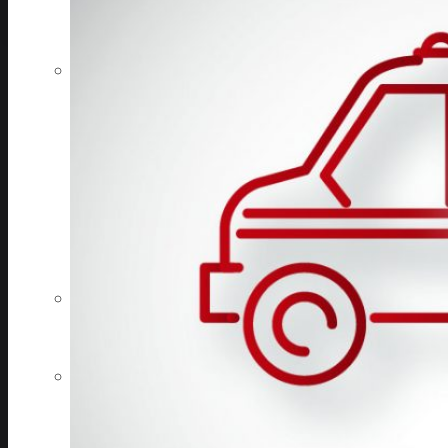
Pripomienky, sťažnosti, nahlasovanie korupcie,
poskytovanie informácií-infozákon, ochrana
osobných údajov
Objednajte sa na vyšetrenie
Ako pomôcť nemocnici