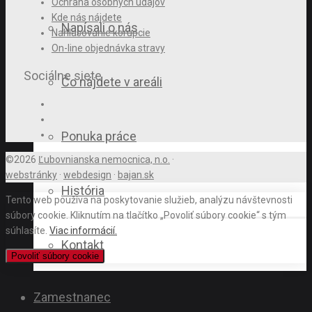
Ochrana osobných údajov
Kde nás nájdete
Napísali o nás
Nahlasovanie korupcie
On-line objednávka stravy
Sociálne siete
Čo nájdete v areáli
Ponuka práce
©2026
Ľubovnianska nemocnica, n.o.
·
webstránky
·
webdesign
·
bajan.sk
História
Tento web používa na poskytovanie služieb, analýzu návštevnosti
súbory cookie. Kliknutím na tlačítko „Povoliť súbory cookie“ s tým
súhlasíte.
Viac informácií.
Kontakt
Povoliť súbory cookie
Zamestnanec