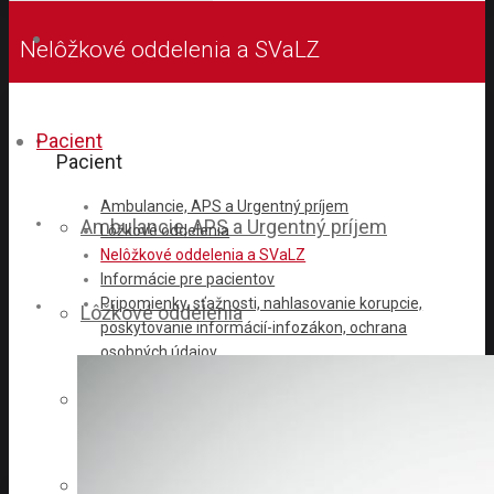
Nelôžkové oddelenia a SVaLZ
Pacient
Pacient
Ambulancie, APS a Urgentný príjem
Ambulancie, APS a Urgentný príjem
Lôžkové oddelenia
Nelôžkové oddelenia a SVaLZ
Informácie pre pacientov
Pripomienky, sťažnosti, nahlasovanie korupcie,
Lôžkové oddelenia
poskytovanie informácií-infozákon, ochrana
osobných údajov
Objednávky
Nelôžkové oddelenia a SVaLZ
Ako pomôcť nemocnici
Kde nás nájdete
Ohodnoťte nás
Informácie pre pacientov