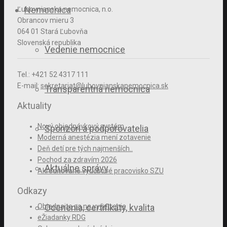
Nemocnica
Ľubovnianska nemocnica, n.o.
Obrancov mieru 3
064 01 Stará Ľubovňa
Slovenská republika
Vedenie nemocnice
Tel.: +421 52 4317 111
E-mail:
sekretariat@lubovnianskanemocnica.sk
Transparentná nemocnica
Aktuality
Nový objednávkový systém
Sponzori a podporovatelia
Moderná anestézia mení zotavenie
Deň detí pre tých najmenších..
Pochod za zdravím 2026
Aktuálne správy
Akreditované výučbové pracovisko SZU
Odkazy
Objednajte sa na vyšetrenie
Ocenenia, certifikáty, kvalita
eŽiadanky RDG