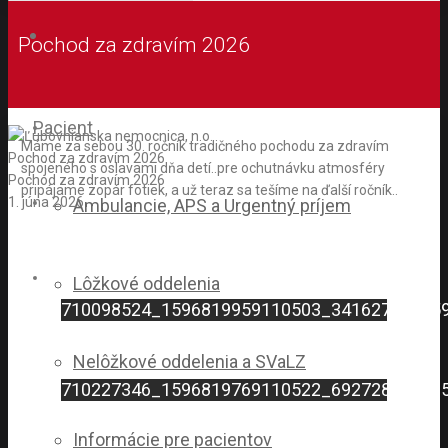
Pochod za zdravím 2026
Pacient
Máme za sebou 30. ročník tradičného pochodu za zdravím
Pochod za zdravím 2026
spojeného s oslavami dňa detí..pre ochutnávku atmosféry
Pochod za zdravím 2026
pripájame zopár fotiek, a už teraz sa tešíme na ďalší ročník..
1. júna 2026
Ambulancie, APS a Urgentný príjem
Lôžkové oddelenia
710098524_1596819959110503_34162725135
Nelôžkové oddelenia a SVaLZ
710227346_1596819769110522_69272888026
Informácie pre pacientov