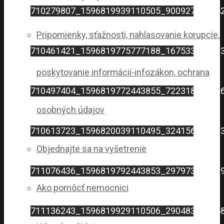
710279807_1596819939110505_90092787864
Pripomienky, sťažnosti, nahlasovanie korupcie,
710461421_1596819775777188_16753318838
poskytovanie informácií-infozákon, ochrana
710497404_1596819772443855_72231837053
osobných údajov
710613723_1596820039110495_32415693840
Objednajte sa na vyšetrenie
711076436_1596819792443853_29797353368
Ako pomôcť nemocnici
711136243_1596819929110506_29048362805