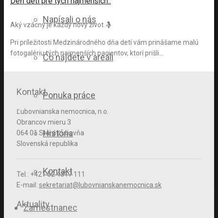
Deň detí pre tých najmenších..
Napísali o nás
Aký vzácny je každý nový život.🤱
Pri príležitosti Medzinárodného dňa detí vám prinášame malú
fotogalériu tých najmenších pacientov, ktorí prišli…
Čo nájdete v areáli
Kontakt
Ponuka práce
Ľubovnianska nemocnica, n.o.
Obrancov mieru 3
História
064 01 Stará Ľubovňa
Slovenská republika
Kontakt
Tel.: +421 52 4317 111
E-mail:
sekretariat@lubovnianskanemocnica.sk
Aktuality
Zamestnanec