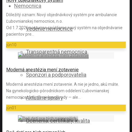
Nový objednávkový systém
Nemocnica
Dôležitý oznam: Nový objednávkový systém pre ambulancie
Ľubovnianskej nemocnice, n.o.
Od 1.7.2026 postupne spúšťame nový systém na objednávanie
Vedenie nemocnice
pacientov pre…
jún
10
Transparentná nemocnica
Moderná anestézia mení zotavenie
Sponzori a podporovatelia
Moderná anestézia mení zotavenie. A nie je jedno, akú máte.
Na gynekologicko-pôrodníckom oddelení Ľubovnianskej
Aktuálne správy
nemocnice riešime nielen pôrody — ale…
jún
01
Ocenenia, certifikáty, kvalita