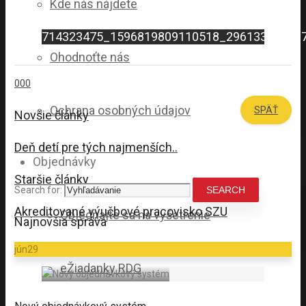
Kde nás nájdete
714323475_1596819809110518_29613369540
Ohodnoťte nás
0
0
0
Ochrana osobných údajov
SPÄŤ
Novšie články
Deň detí pre tých najmenších..
Objednávky
Staršie články
Search for:
Akreditované výučbové pracovisko SZU
Objednajte sa na vyšetrenie
Najnovšia správa
jún
29
eŽiadanky RDG