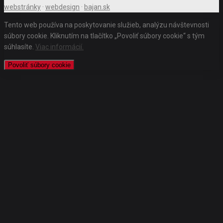
webstránky
·
webdesign
·
bajan.sk
Tento web používa na poskytovanie služieb, analýzu návštevnosti
súbory cookie. Kliknutím na tlačítko „Povoliť súbory cookie“ s tým
súhlasíte.
Viac informácií.
Povoliť súbory cookie