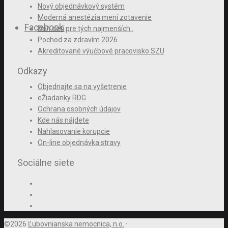
Nový objednávkový systém
Moderná anestézia mení zotavenie
Facebook
Deň detí pre tých najmenších..
Pochod za zdravím 2026
Akreditované výučbové pracovisko SZU
Odkazy
Objednajte sa na vyšetrenie
eŽiadanky RDG
Ochrana osobných údajov
Kde nás nájdete
Nahlasovanie korupcie
On-line objednávka stravy
Sociálne siete
©2026
Ľubovnianska nemocnica, n.o.
·