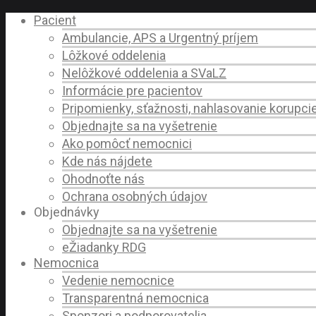
Pacient
Ambulancie, APS a Urgentný príjem
Lôžkové oddelenia
Nelôžkové oddelenia a SVaLZ
Informácie pre pacientov
Pripomienky, sťažnosti, nahlasovanie korupci
Objednajte sa na vyšetrenie
Ako pomôcť nemocnici
Kde nás nájdete
Ohodnoťte nás
Ochrana osobných údajov
Objednávky
Objednajte sa na vyšetrenie
eŽiadanky RDG
Nemocnica
Vedenie nemocnice
Transparentná nemocnica
Sponzori a podporovatelia