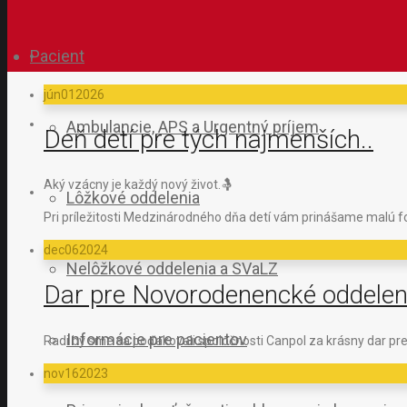
Pacient
jún
01
2026
Ambulancie, APS a Urgentný príjem
Deň detí pre tých najmenších..
Aký vzácny je každý nový život.🤱
Lôžkové oddelenia
Pri príležitosti Medzinárodného dňa detí vám prinášame malú fot
dec
06
2024
Nelôžkové oddelenia a SVaLZ
Dar pre Novorodenencké oddelen
Informácie pre pacientov
Radi by sme sa poďakovali spoločnosti Canpol za krásny dar p
nov
16
2023