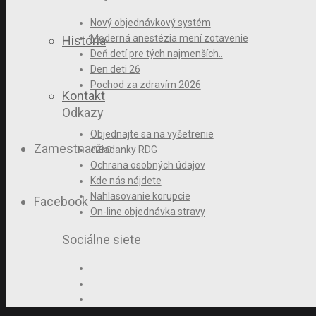
Nový objednávkový systém
Moderná anestézia mení zotavenie
História
Deň detí pre tých najmenších..
Den deti 26
Pochod za zdravím 2026
Kontakt
Odkazy
Objednajte sa na vyšetrenie
Zamestnanec
eŽiadanky RDG
Ochrana osobných údajov
Kde nás nájdete
Nahlasovanie korupcie
Facebook
On-line objednávka stravy
Sociálne siete