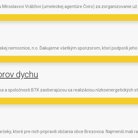
aku Miroslavovi Vrábľovi (umeleckej agentúre Čviro) za zorganizovanie už
skej nemocnice, n.o. Ďakujeme všetkým sponzorom, ktorí podporili jeho
orov dychu
ka a spoločnosti BTK zaoberajúcou sa realizáciou nízkoenergetických s
čeky, ktoré pre nich pripravili občania obce Brezovica. Najmenší mali r