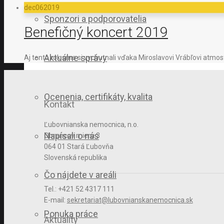
dec
06
2019
Sponzori a podporovatelia
Benefičný koncert 2019
Aktuálne správy
Aj tento rok sme si vychutnali vďaka Miroslavovi Vrábľovi atmosf
Ocenenia, certifikáty, kvalita
Kontakt
Ľubovnianska nemocnica, n.o.
Napísali o nás
Obrancov mieru 3
064 01 Stará Ľubovňa
Slovenská republika
Čo nájdete v areáli
Tel.: +421 52 4317 111
E-mail:
sekretariat@lubovnianskanemocnica.sk
Ponuka práce
Aktuality