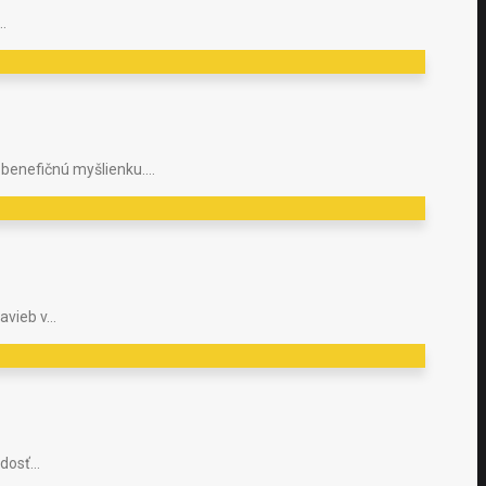
…
 benefičnú myšlienku….
tavieb v…
adosť…