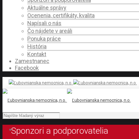
Aktuálne správy
Ocenenia, certifikáty, kvalita
Napísali o nás
Čo nájdete v areáli
Ponuka práce
História
Kontakt
Zamestnanec
Facebook
Sponzori a podporovatelia