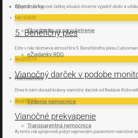
Objednávky
Aj tento rok napriek ťažkej situácii chceme vyjadriť obdiv a vď
feb
10
2020
Objednajte sa na vyšetrenie
5. Benefičný ples
Ešte v nás doznieva atmosféra 5. Benefičného plesu Ľubovnian
eŽiadanky RDG
dec
20
2019
Vianočný darček v podobe monit
Nemocnica
Dnes k nám dorazil krásny vianočný darček od Nadácie Križovat
Vedenie nemocnice
dec
19
2019
Vianočné prekvapenie
Transparentná nemocnica
Aj tento rok spríjemnili pobyt najmenším pacientom vianočné dar