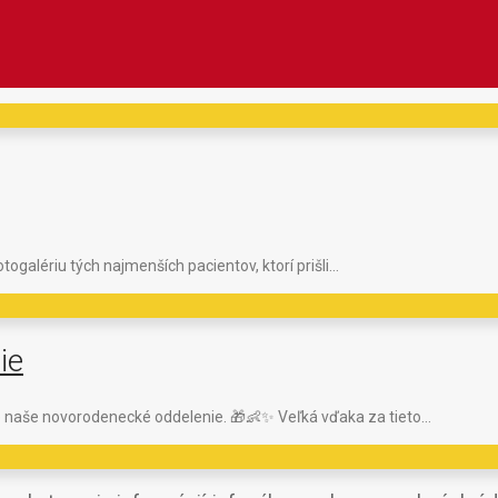
ogalériu tých najmenších pacientov, ktorí prišli…
ie
re naše novorodenecké oddelenie. 🎁👶✨ Veľká vďaka za tieto…