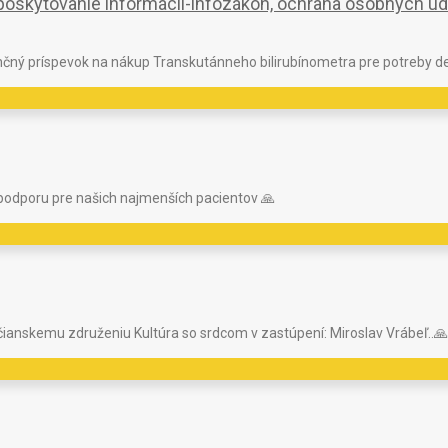
, poskytovanie informácií-infozákon, ochrana osobných ú
nčný príspevok na nákup Transkutánneho bilirubínometra pre potreby d
podporu pre našich najmenších pacientov 🙏
ianskemu združeniu Kultúra so srdcom v zastúpení: Miroslav Vrábeľ..🙏