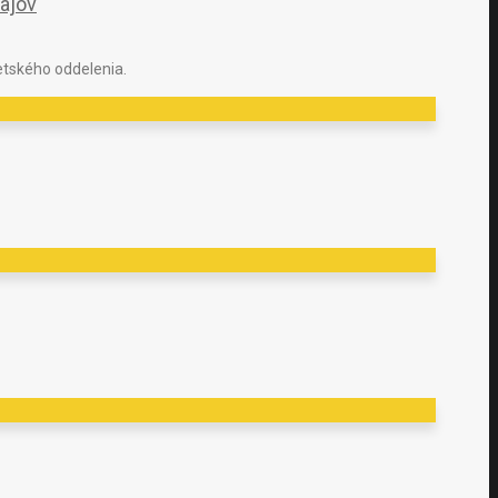
dajov
etského oddelenia.