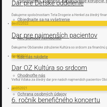
Pripomienky, sťažnosti, nahlasovanie korupcie
Dar pre Detské oddelenie
Ďakujeme spoločnostiam Teta Drogerie a Henkel za štedrý fina
Objednajte sa na vyšetrenie
dec
02
2022
Dar pre najmenších pacientov
Ako pomôcť nemocnici
Ďakujeme Občianske združenie Kultúra so srdcom za finančnú 
dec
02
2021
Kde nás nájdete
Dar OZ Kultúra so srdcom
Ohodnoťte nás
Veľká Vďaka za štedrý dar pre našich najmenších pacientov Obč
jan
05
2021
Ochrana osobných údajov
6. ročník benefičného koncertu