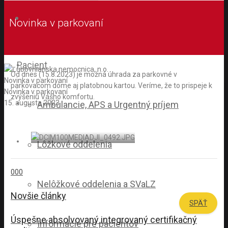
Novinka v parkovaní
Pacient
Od dnes (15.8.2023) je možná úhrada za parkovné v
Novinka v parkovaní
parkovacom dóme aj platobnou kartou. Veríme, že to prispeje k
Novinka v parkovaní
zvýšeniu Vášho komfortu.
15. augusta 2023
Ambulancie, APS a Urgentný príjem
Lôžkové oddelenia
0
0
0
Nelôžkové oddelenia a SVaLZ
Novšie články
SPÄŤ
Úspešne absolvovaný integrovaný certifikačný
Informácie pre pacientov