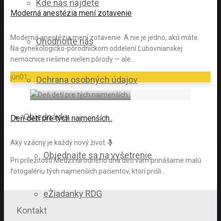
Kde nás nájdete
Moderná anestézia mení zotavenie
Moderná anestézia mení zotavenie. A nie je jedno, akú máte.
Ohodnoťte nás
Na gynekologicko-pôrodníckom oddelení Ľubovnianskej
nemocnice riešime nielen pôrody — ale…
jún
01
Ochrana osobných údajov
Objednávky
Deň detí pre tých najmenších..
Aký vzácny je každý nový život.🤱
Objednajte sa na vyšetrenie
Pri príležitosti Medzinárodného dňa detí vám prinášame malú
fotogalériu tých najmenších pacientov, ktorí prišli…
eŽiadanky RDG
Kontakt