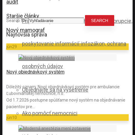
audit
Staršie články
Pripomienky, sťažnosti, nahlasovanie korupcie,
Search for:
Nový mamograf
Najnovšia správa
poskytovanie informácií-infozákon, ochrana
jún
29
osobných údajov
Nový objednávkový systém
Dôležitý oznam: Nový objednávkový systém pre ambulancie
Objednajte sa na vyšetrenie
Ľubovnianskej nemocnice, n.o.
Od 1.7.2026 postupne spúšťame nový systém na objednávanie
pacientov pre…
Ako pomôcť nemocnici
jún
10