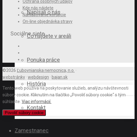
Ochrana osobných údajov
Kde nás nájdete
Napísali o nás
Nahlasovanie korupcie
On-line objednávka stravy
Sociálne siete
Čo nájdete v areáli
Ponuka práce
©2026
Ľubovnianska nemocnica, n.o.
·
webstránky
·
webdesign
·
bajan.sk
História
Tento web používa na poskytovanie služieb, analýzu návštevnosti
súbory cookie. Kliknutím na tlačítko „Povoliť súbory cookie“ s tým
súhlasíte.
Viac informácií.
Kontakt
Povoliť súbory cookie
Zamestnanec