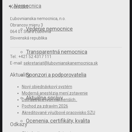
Nemocnica
Kontakt
Ľubovnianska nemocnica, n.o.
Obrancov mieru 3
Vedenie nemocnice
064 01 Stará Ľubovňa
Slovenská republika
Transparentná nemocnica
Tel.: +421 52 4317 111
E-mail:
sekretariat@lubovnianskanemocnica.sk
Aktuality
Sponzori a podporovatelia
Nový objednávkový systém
Moderná anestézia mení zotavenie
Aktuálne správy
Deň detí pre tých najmenších..
Pochod za zdravím 2026
Akreditované výučbové pracovisko SZU
Ocenenia, certifikáty, kvalita
Odkazy