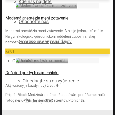
Kde nás nájdete
Moderná anestézia mení zotavenie
Ohodnoťte nás
Moderná anestézia mení zotavenie. A nie je jedno, akú máte.
Na gynekologicko-pôrodníckom oddelení Ľubovnianskej
Ochrana osobných údajov
nemocnice riešime nielen pôrody — ale…
jún
01
Objednávky
Deň detí pre tých najmenších..
Objednajte sa na vyšetrenie
Aký vzácny je každý nový život.🤱
Pri príležitosti Medzinárodného dňa detí vám prinášame malú
eŽiadanky RDG
fotogalériu tých najmenších pacientov, ktorí prišli…