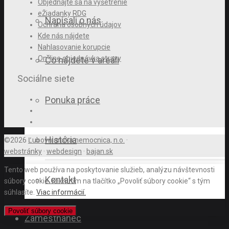
Objednajte sa na vyšetrenie
eŽiadanky RDG
Napísali o nás
Ochrana osobných údajov
Kde nás nájdete
Nahlasovanie korupcie
On-line objednávka stravy
Čo nájdete v areáli
Sociálne siete
Ponuka práce
História
©2026
Ľubovnianska nemocnica, n.o.
·
webstránky
·
webdesign
·
bajan.sk
Tento web používa na poskytovanie služieb, analýzu návštevnosti
Kontakt
súbory cookie. Kliknutím na tlačítko „Povoliť súbory cookie“ s tým
súhlasíte.
Viac informácií.
Povoliť súbory cookie
Zamestnanec