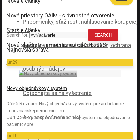
Novšie články
Nové priestory OAIM - slávnostné otvorenie
Pripomienky, sťažnosti, nahlasovanie korupcie,
Staršie články
Search for:
Nové služby v nemocnici už od 3.4.2023
poskytovanie informácií-infozákon, ochrana
Najnovšia správa
jún
29
osobných údajov
Nový objednávkový systém
Objednajte sa na vyšetrenie
Dôležitý oznam: Nový objednávkový systém pre ambulancie
Ľubovnianskej nemocnice, n.o.
Ako pomôcť nemocnici
Od 1.7.2026 postupne spúšťame nový systém na objednávanie
pacientov pre…
jún
10