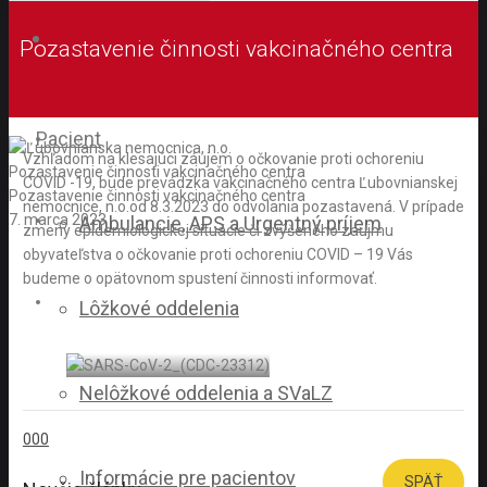
Pozastavenie činnosti vakcinačného centra
Pacient
Vzhľadom na klesajúci záujem o očkovanie proti ochoreniu
Pozastavenie činnosti vakcinačného centra
COVID -19, bude prevádzka vakcinačného centra Ľubovnianskej
Pozastavenie činnosti vakcinačného centra
nemocnice, n.o.od 8.3.2023 do odvolania pozastavená. V prípade
7. marca 2023
Ambulancie, APS a Urgentný príjem
zmeny epidemiologickej situácie či zvýšeného záujmu
obyvateľstva o očkovanie proti ochoreniu COVID – 19 Vás
budeme o opätovnom spustení činnosti informovať.
Lôžkové oddelenia
Nelôžkové oddelenia a SVaLZ
0
0
0
Informácie pre pacientov
SPÄŤ